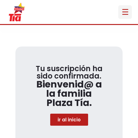
☰
INICIO
PLAZAS
▼
Tu suscripción ha
SERVICIOS
sido confirmada.
Bienvenid@ a
CONTACTO
la familia
Plaza Tía.
ir al inicio